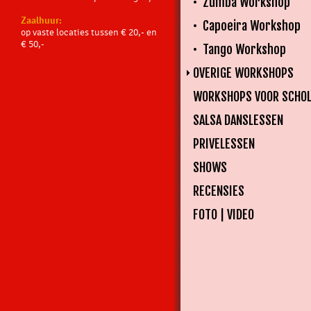
• Zumba Workshop
Zaalhuur:
• Capoeira Workshop
op vaste locaties tussen € 20,- en
€ 50,-
• Tango Workshop
OVERIGE WORKSHOPS
WORKSHOPS VOOR SCHO
SALSA DANSLESSEN
PRIVELESSEN
SHOWS
RECENSIES
FOTO | VIDEO