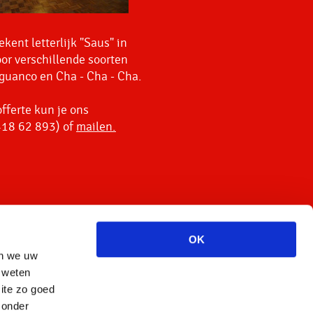
kent letterlijk "Saus" in
or verschillende soorten
guanco en Cha - Cha - Cha.
fferte kun je ons
-418 62 893) of
mailen.
OK
en we uw
 weten
site zo goed
zonder