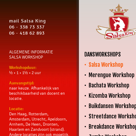
mail Salsa King
06 - 338 73 337
06 - 418 62 893
ALGEMENE INFORMATIE
DANSWORKSHOPS
SALSA WORKSHOP
• Salsa Workshop
Workshopduur:
½ • 1 • 1½ • 2 uur
• Merengue Workshop
Aanvangstijd:
• Bachata Workshop
naar keuze. Afhankelijk van
beschikbaarheid van docent en
• Kizomba Workshop
locatie.
• Buikdansen Worksho
Locatie:
Den Haag, Rotterdam,
• Streetdance Worksh
Amsterdam, Utrecht, Apeldoorn,
Arnhem, De Heen, Dronten,
• Breakdance Worksho
Haarlem en Zandvoort (strand).
Andere locaties zijn ook mogelijk.