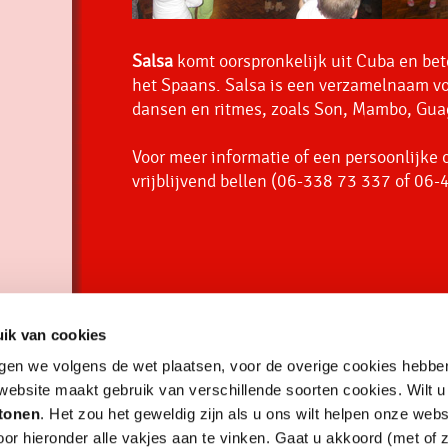
Salsa
komt oorspronkelijk uit Cuba en bete
het Spaans. Salsa is een verzamelnaam vo
dansen en ritmes, zoals Son, Mambo, Gua
Voor meer informatie of een persoonlijke o
vrijblijvend bellen (06-338 73 337 of 06
ik van cookies
gen we volgens de wet plaatsen, voor de overige cookies hebb
ebsite maakt gebruik van verschillende soorten cookies. Wilt u
 tonen
. Het zou het geweldig zijn als u ons wilt helpen onze web
oor hieronder alle vakjes aan te vinken. Gaat u akkoord (met of 