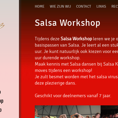
HOME
WIE ZIJN WIJ
CONTACT
LINKS
REC
Salsa Workshop
Tijdens deze
Salsa Workshop
leren we je 
basispassen van Salsa. Je leert al een stu
uur. Je kunt natuurlijk ook kiezen voor ee
uur durende workshop.
Maak kennis met Salsa dansen bij Salsa K
moves tijdens een workshop!
Je zult besmet worden met het salsa virus
deze plezierige dans.
p
Geschikt voor deelnemers vanaf 7 jaar.
op
p